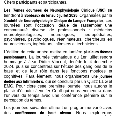
Chers participants et participantes,
7èmes Journées de Neurophysiologie Clinique (JNC)
Les
se
Bordeaux du 1er au 3 juillet 2025
tiendront à
. Organisées par la
ociété de Neurophysiologie Clinique de Langue Française
S
, ces
journées sont l’occasion idéale de rassembler une
communauté diverse de professionnels : médecins
neurophysiologistes, neurologues, neuropédiatres,
psychiatres, psychologues, réanimateurs, chercheurs en
neurosciences, ingénieurs, infirmiers et techniciens.
plusieurs thèmes
L’édition de cette année mettra en lumière
passionnants
. La journée thématique du 1er juillet rendra
hommage à Jean-Didier Vincent, décédé le 4 décembre
2024, puis se concentrera sur l’étude des ganglions de la
base et de leur rôle dans les fonctions motrices et
une journée
cognitives. Parallèlement, nous organiserons
dédiée aux infirmier(e)s
, qui se conclura par un Quizz EEG et
EMG. Pour clore cette première journée, nous aurons le
plaisir d’écouter Jennifer Coull qui nous emmènera dans
l’univers du temps avec une conférence plénière sur la
perception du temps.
Les journées suivantes offriront un programme varié avec
conférences de haut niveau
des
. Nous explorerons