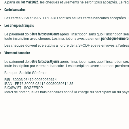
1er mai 2023
A partir du
, les chèques et virements ne seront plus acceptés. Le ré
Carte bancaire :
Les cartes VISA et MASTERCARD sont les seules cartes bancaires acceptées. Le pai
Les chèques français
être fait sous
8 jours
Le paiement doit
après l’inscription sans quoi l’inscription se
par chèque fermeron
toute inscription avec chèque. Les inscriptions avec paiement
Les chèques doivent être établis à l’ordre de la SFODF et être envoyés à l’adr
Virement bancaire
être fait sous 8 jours
Le paiement doit
après l’inscription sans quoi l’inscription se
par vireme
toute inscription par virement bancaire. Les inscriptions avec paiement
Banque : Société Générale
RIB : 30003 03412 00050059614
IBAN : FR76 30003 03412 00050059614 35
BIC/SWIFT : SOGEFRPP
Merci de noter que les frais bancaires sont à la charge du participant ou du paye