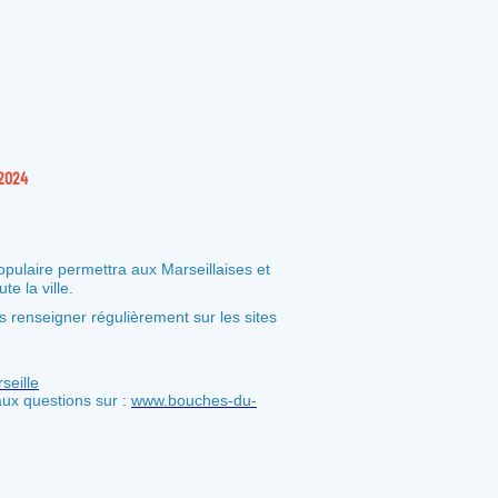
 2024
populaire permettra aux Marseillaises et
e la ville.
renseigner régulièrement sur les sites
seille
 aux questions sur :
www.bouches-du-