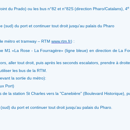
e
int du Prado) ou les bus n°82 et n°82S (direction Pharo/Catalans), 4
e (sud) du port et continuer tout droit jusqu'au palais du Pharo
 de métro et tramway – RTM
www.rtm.fr
) :
ne M1 «La Rose - La Fourragère» (ligne bleue) en direction de La Fou
rs, aller tout droit, puis après les seconds escalators, prendre à droite
utiliser les bus de la RTM.
vant la sortie du métro):
eux Port)
s de la station St Charles vers la "Canebière" (Boulevard Historique), pu
 (sud) du port et continuer tout droit jusqu'au palais du Pharo.