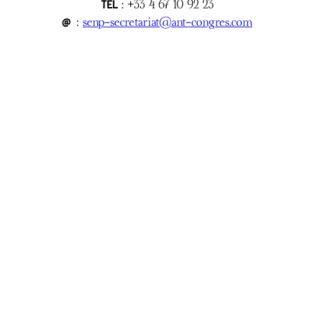
TEL
: +33 4 67 10 92 23
@
:
senp-secretariat@ant-congres.com