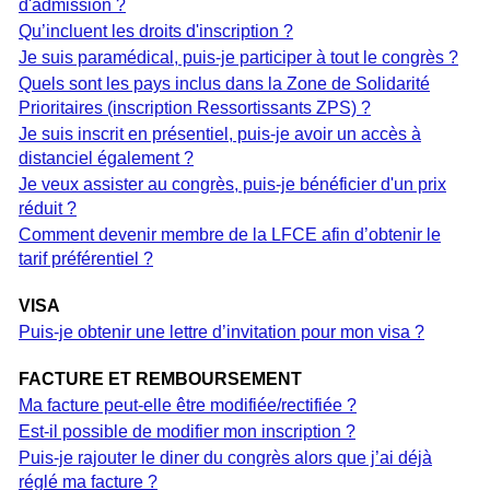
d'admission ?
Qu’incluent les droits d'inscription ?
Je suis paramédical, puis-je participer à tout le congrès ?
Quels sont les pays inclus dans la Zone de Solidarité
Prioritaires (inscription Ressortissants ZPS) ?
Je suis inscrit en présentiel, puis-je avoir un accès à
distanciel également ?
Je veux assister au congrès, puis-je bénéficier d'un prix
réduit ?
Comment devenir membre de la LFCE afin d’obtenir le
tarif préférentiel ?
VISA
Puis-je obtenir une lettre d’invitation pour mon visa ?
FACTURE ET REMBOURSEMENT
Ma facture peut-elle être modifiée/rectifiée ?
Est-il possible de modifier mon inscription ?
Puis-je rajouter le diner du congrès alors que j’ai déjà
réglé ma facture ?