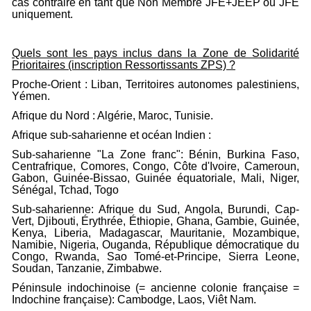
cas contraire en tant que Non Membre JFE+JEEP ou JFE
uniquement.
Quels sont les pays inclus dans la Zone de Solidarité
Prioritaires (inscription Ressortissants ZPS) ?
Proche-Orient : Liban, Territoires autonomes palestiniens,
Yémen.
Afrique du Nord : Algérie, Maroc, Tunisie.
Afrique sub-saharienne et océan Indien :
Sub-saharienne "La Zone franc": Bénin, Burkina Faso,
Centrafrique, Comores, Congo, Côte d'Ivoire, Cameroun,
Gabon, Guinée-Bissao, Guinée équatoriale, Mali, Niger,
Sénégal, Tchad, Togo
Sub-saharienne: Afrique du Sud, Angola, Burundi, Cap-
Vert, Djibouti, Érythrée, Éthiopie, Ghana, Gambie, Guinée,
Kenya, Liberia, Madagascar, Mauritanie, Mozambique,
Namibie, Nigeria, Ouganda, République démocratique du
Congo, Rwanda, Sao Tomé-et-Principe, Sierra Leone,
Soudan, Tanzanie, Zimbabwe.
Péninsule indochinoise (= ancienne colonie française =
Indochine française): Cambodge, Laos, Viêt Nam.