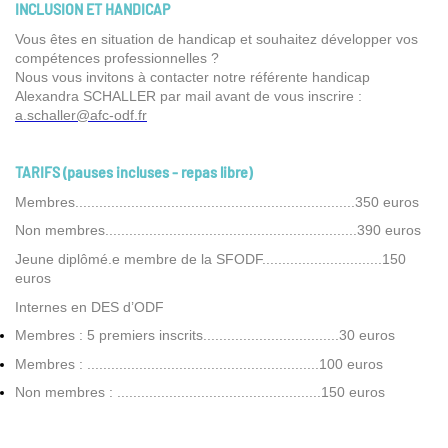
INCLUSION ET HANDICAP
Vous êtes en situation de handicap et souhaitez développer vos
compétences professionnelles ?
Nous vous invitons à contacter notre référente handicap
Alexandra SCHALLER par mail avant de vous inscrire :
a.schaller@afc-odf.fr
TARIFS (pauses incluses - repas libre)
Membres......................................................................350 euros
Non membres...............................................................390 euros
Jeune diplômé.e membre de la SFODF..............................150
euros
Internes en DES d’ODF
Membres : 5 premiers inscrits..................................30 euros
Membres : ..........................................................100 euros
Non membres : ...................................................150 euros