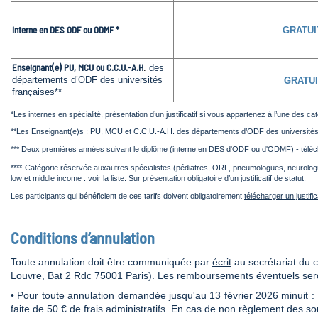
Interne en DES ODF ou ODMF *
GRATU
Enseignant(e) PU, MCU ou C.C.U.-A.H
.
des
départements d’ODF des universités
GRATUI
françaises**
*Les internes en spécialité, présentation d’un justificatif si vous appartenez à l’une des
**Les Enseignant(e)s : PU, MCU et
C.C.U.-A.H.
des départements d’ODF des universités
*** Deux premières années suivant le diplôme (interne en DES d'ODF ou d'ODMF) - téléch
****
Catégorie réservée auxautres spécialistes (pédiatres, ORL, pneumologues, neurologue
low et middle income :
voir la liste
. Sur présentation obligatoire d’un justificatif de statut.
Les participants qui bénéficient de ces tarifs doivent obligatoirement
télécharger un justifica
Conditions d’annulation
Toute annulation doit être communiquée par
écrit
au secrétariat du 
Louvre, Bat 2 Rdc 75001 Paris). Les remboursements éventuels sero
• Pour toute annulation demandée jusqu'au 13 février 2026 minuit :
faite de 50 € de frais administratifs. En cas de non règlement des s