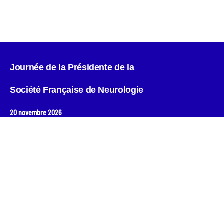
Copyright © key4events - All rights reserved
Journée de la Présidente de la
Société Française de Neurologie
20 novembre 2026
Institut du Cerveau & de la Moelle Epinière
Hôpital Pitié-Salpétrière • Paris 13
Contact
ANT Congrès
Organisation & service inscriptions –
sfn-secretariat@ant-congres.com
+33 4 67 10 92 23
Newsletter
Restez connecté pour recevoir les actualités et les dates clés du