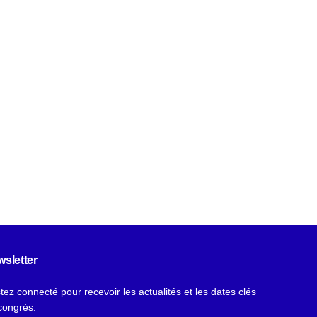
sletter
tez connecté pour recevoir les actualités et les dates clés
congrès.