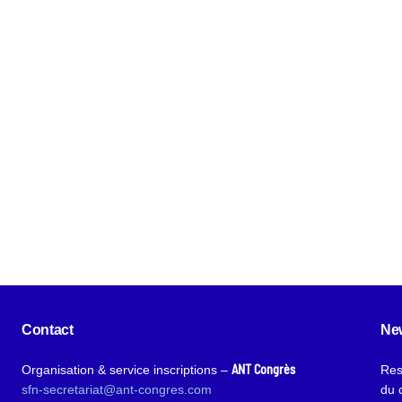
Copyright © key4events - All rights reserved
Contact
New
ANT Congrès
Organisation & service inscriptions –
Res
sfn-secretariat@ant-congres.com
du 