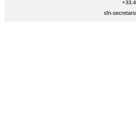
+33.4
sfn-secretar