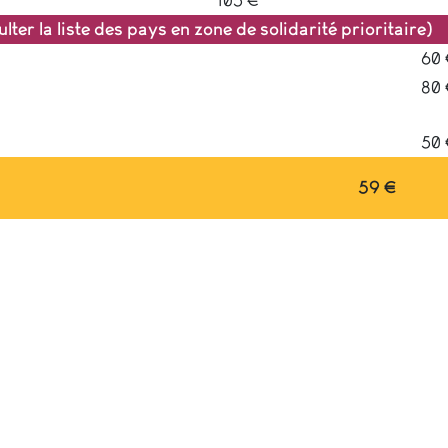
lter la liste des pays en zone de solidarité prioritaire)
60 
80 
50 
59 €