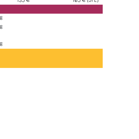
€
€
€