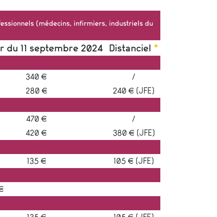
fessionnels (médecins, infirmiers, industriels du
ir du 11 septembre 2024
Distanciel
*
340 €
/
280 €
240 € (JFE)
470 €
/
420 €
380 € (JFE)
135 €
105 € (JFE)
€
135 €
105 € (JFE)