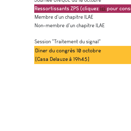
Ressortissants ZPS (cliquez
ici
pour consu
Membre d'un chapitre ILAE
Non-membre d'un chapitre ILAE
Session "Traitement du signal"
Diner du congrès 10 octobre
[Casa Delauze à 19h45]