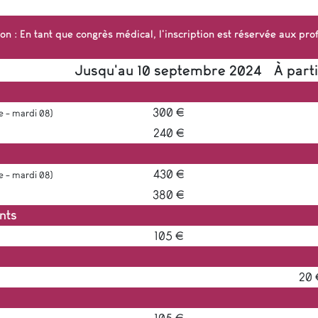
ion
: En tant que congrès médical, l'inscription est réservée aux pro
Jusqu'au 10 septembre 2024
À part
300 €
e - mardi 08)
240 €
430 €
e - mardi 08)
380 €
ants
105 €
20 
105 €