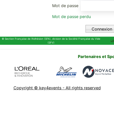
Mot de passe
Mot de passe perdu
© Section Française de l'Adhésion (SFA), division de la Société Française du Vide
Li
(SFV)
Partenaires et Sp
Copyright © key4events - All rights reserved