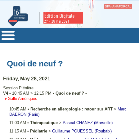
SFA -ANAFORCAL
Quoi de neuf ?
Friday, May 28, 2021
Session Plénière
V4
•
10:45 AM
>
12:15 PM
•
Quoi de neuf ?
•
Salle Amériques
10:45 AM
•
Recherche en allergologie : retour sur ART
>
Marc
DAERON
(Paris)
11:00 AM
•
Thérapeutique
>
Pascal
CHANEZ
(Marseille)
11:15 AM
•
Pédiatrie
>
Guillaume
POUESSEL
(Roubaix)