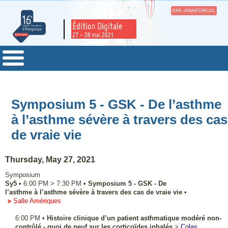
SFA -ANAFORCAL
Symposium 5 - GSK - De l’asthme
à l’asthme sévère à travers des cas
de vraie vie
Thursday, May 27, 2021
Symposium
Sy5
•
6:00 PM
>
7:30 PM
•
Symposium 5 - GSK - De
l’asthme à l’asthme sévère à travers des cas de vraie vie
•
Salle Amériques
6:00 PM
•
Histoire clinique d’un patient asthmatique modéré non-
contrôlé - quoi de neuf sur les corticoïdes inhalés
>
Colas