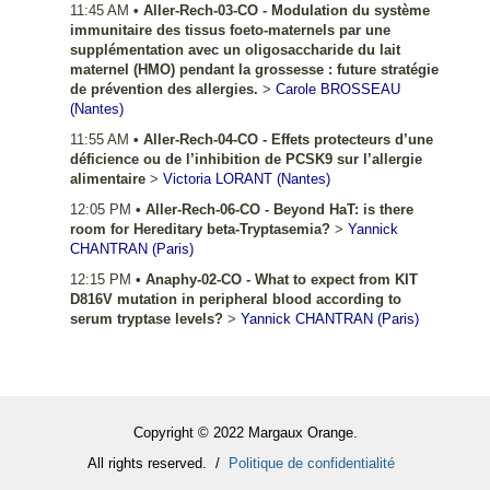
11:45 AM
•
Aller-Rech-03-CO - Modulation du système
immunitaire des tissus foeto-maternels par une
supplémentation avec un oligosaccharide du lait
maternel (HMO) pendant la grossesse : future stratégie
de prévention des allergies.
>
Carole
BROSSEAU
(Nantes)
11:55 AM
•
Aller-Rech-04-CO - Effets protecteurs d’une
déficience ou de l’inhibition de PCSK9 sur l’allergie
alimentaire
>
Victoria
LORANT
(Nantes)
12:05 PM
•
Aller-Rech-06-CO - Beyond HaT: is there
room for Hereditary beta-Tryptasemia?
>
Yannick
CHANTRAN
(Paris)
12:15 PM
•
Anaphy-02-CO - What to expect from KIT
D816V mutation in peripheral blood according to
serum tryptase levels?
>
Yannick
CHANTRAN
(Paris)
Copyright © 2022 Margaux Orange.
All rights reserved. /
Politique de confidentialité