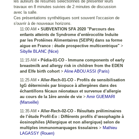
les auteurs de résumés sélectionnés de présenter leurs
travaux en 8 minutes suivies de 2 minutes de discussion
avec la salle.
Ces présentations synthétiques sont souvent l'occasion de
s'ouvrir à de nouveaux horizons.
11:00 AM
•
SUBVENTION SFA 2020 "Parcours des
enfants atteints de Syndrome d’entérocolite Induite
par les Protéines Alimentaires (SEIPA) dans sa forme
aigue en France : étude prospective multicentrique"
>
Sibylle
BLANC
(Nice)
11:15 AM
•
Pédia-01-CO - Immune components of early
breastmilk and allergy risk in children from the EDEN
and Elfe birth cohort
>
Aline
ABOU ASSI
(Paris)
11:25 AM
•
Aller-Rech-01-CO - Profils de sensibilisation
IgG déterminés par biopuce à allergènes dans des
échantillons fécaux néonataux et survenue d’allergie
au cours de la 1ère année de vie
>
Amir
GUEMARI
(Marseille)
11:35 AM
•
Aller-Rech-02-CO - Résultats préliminaires
de l’étude Profil-Eo : Différents profils d’œsophagite à
éosinophiles (Allergique et non allergique) selon de
multiples immunomarquages tissulaires
>
Mathieu
LAGASSY
(Rouen)