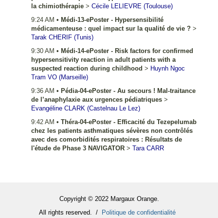
la chimiothérapie
>
Cécile
LELIEVRE
(Toulouse)
9:24 AM
•
Médi-13-ePoster - Hypersensibilité
médicamenteuse : quel impact sur la qualité de vie ?
>
Tarak
CHERIF
(Tunis)
9:30 AM
•
Médi-14-ePoster - Risk factors for confirmed
hypersensitivity reaction in adult patients with a
suspected reaction during childhood
>
Huynh Ngoc
Tram
VO
(Marseille)
9:36 AM
•
Pédia-04-ePoster - Au secours ! Mal-traitance
de l’anaphylaxie aux urgences pédiatriques
>
Evangéline
CLARK
(Castelnau Le Lez)
9:42 AM
•
Théra-04-ePoster - Efficacité du Tezepelumab
chez les patients asthmatiques sévères non contrôlés
avec des comorbidités respiratoires : Résultats de
l'étude de Phase 3 NAVIGATOR
>
Tara
CARR
Copyright © 2022 Margaux Orange.
All rights reserved. /
Politique de confidentialité