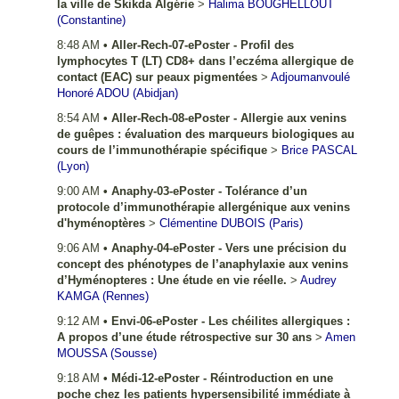
la ville de Skikda Algérie
>
Halima
BOUGHELLOUT
(Constantine)
8:48 AM
•
Aller-Rech-07-ePoster - Profil des
lymphocytes T (LT) CD8+ dans l’eczéma allergique de
contact (EAC) sur peaux pigmentées
>
Adjoumanvoulé
Honoré
ADOU
(Abidjan)
8:54 AM
•
Aller-Rech-08-ePoster - Allergie aux venins
de guêpes : évaluation des marqueurs biologiques au
cours de l’immunothérapie spécifique
>
Brice
PASCAL
(Lyon)
9:00 AM
•
Anaphy-03-ePoster - Tolérance d’un
protocole d’immunothérapie allergénique aux venins
d'hyménoptères
>
Clémentine
DUBOIS
(Paris)
9:06 AM
•
Anaphy-04-ePoster - Vers une précision du
concept des phénotypes de l’anaphylaxie aux venins
d’Hyménopteres : Une étude en vie réelle.
>
Audrey
KAMGA
(Rennes)
9:12 AM
•
Envi-06-ePoster - Les chéilites allergiques :
A propos d’une étude rétrospective sur 30 ans
>
Amen
MOUSSA
(Sousse)
9:18 AM
•
Médi-12-ePoster - Réintroduction en une
poche chez les patients hypersensibilité immédiate à