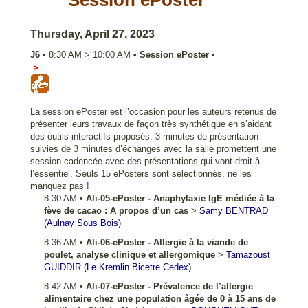
Session ePoster
Thursday, April 27, 2023
J6
•
8:30 AM
>
10:00 AM
•
Session ePoster
•
Salle 353
La session ePoster est l’occasion pour les auteurs retenus de
présenter leurs travaux de façon très synthétique en s’aidant
des outils interactifs proposés. 3 minutes de présentation
suivies de 3 minutes d’échanges avec la salle promettent une
session cadencée avec des présentations qui vont droit à
l’essentiel. Seuls 15 ePosters sont sélectionnés, ne les
manquez pas !
8:30 AM
•
Ali-05-ePoster - Anaphylaxie IgE médiée à la
fève de cacao : A propos d’un cas
>
Samy
BENTRAD
(Aulnay Sous Bois)
8:36 AM
•
Ali-06-ePoster - Allergie à la viande de
poulet, analyse clinique et allergomique
>
Tamazoust
GUIDDIR
(Le Kremlin Bicetre Cedex)
8:42 AM
•
Ali-07-ePoster - Prévalence de l’allergie
alimentaire chez une population âgée de 0 à 15 ans de