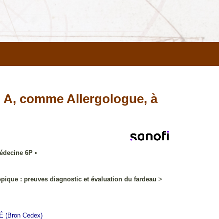
 A, comme Allergologue, à
médecine 6P
•
pique : preuves diagnostic et évaluation du fardeau
>
É
(Bron Cedex)