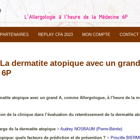
PARTENAIRES
REPLAY CFA 2023
MON COMPTE
CONTACT
La dermatite atopique avec un grand
 6P
atite atopique avec un grand A, comme Allergologue, à l’heure de la 
 de la clinique dans l’évaluation du retentissement de la dermatite ato
rge de la dermatite atopique
>
Audrey
NOSBAUM
(Pierre-Bénite)
ique: quels facteurs de prédiction et de prévention ?
>
Priscille
BIERM