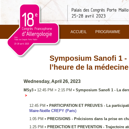
ACCUEIL
PROGRAMME
Symposium Sanofi 1 - 
l’heure de la médecine
Wednesday, April 26, 2023
MSy3
•
12:45 PM
>
2:15 PM
•
Symposium Sanofi 1 - La derm
Salle 351
12:45 PM
•
PARTICIPATION ET PREUVES - La participation
Maire-Noëlle
CREPY
(Paris)
1:05 PM
•
PRECISIONS - Précisions dans la prise en cha
1:25 PM
•
PREDICTION ET PREVENTION - Trajectoire atop