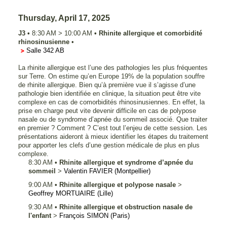
Thursday, April 17, 2025
J3
•
8:30 AM
>
10:00 AM
•
Rhinite allergique et comorbidité
rhinosinusienne
•
Salle 342 AB
La rhinite allergique est l’une des pathologies les plus fréquentes
sur Terre. On estime qu’en Europe 19% de la population souffre
de rhinite allergique. Bien qu’à première vue il s’agisse d’une
pathologie bien identifiée en clinique, la situation peut être vite
complexe en cas de comorbidités rhinosinusiennes. En effet, la
prise en charge peut vite devenir difficile en cas de polypose
nasale ou de syndrome d’apnée du sommeil associé. Que traiter
en premier ? Comment ? C’est tout l’enjeu de cette session. Les
présentations aideront à mieux identifier les étapes du traitement
pour apporter les clefs d’une gestion médicale de plus en plus
complexe.
8:30 AM
•
Rhinite allergique et syndrome d’apnée du
sommeil
>
Valentin
FAVIER
(Montpellier)
9:00 AM
•
Rhinite allergique et polypose nasale
>
Geoffrey
MORTUAIRE
(Lille)
9:30 AM
•
Rhinite allergique et obstruction nasale de
l'enfant
>
François
SIMON
(Paris)