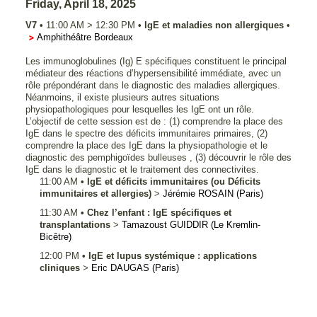
Friday, April 18, 2025
V7
•
11:00 AM
>
12:30 PM
•
IgE et maladies non allergiques
•
Amphithéâtre Bordeaux
Les immunoglobulines (Ig) E spécifiques constituent le principal
médiateur des réactions d’hypersensibilité immédiate, avec un
rôle prépondérant dans le diagnostic des maladies allergiques.
Néanmoins, il existe plusieurs autres situations
physiopathologiques pour lesquelles les IgE ont un rôle.
L’objectif de cette session est de : (1) comprendre la place des
IgE dans le spectre des déficits immunitaires primaires, (2)
comprendre la place des IgE dans la physiopathologie et le
diagnostic des pemphigoïdes bulleuses , (3) découvrir le rôle des
IgE dans le diagnostic et le traitement des connectivites.
11:00 AM
•
IgE et déficits immunitaires (ou Déficits
immunitaires et allergies)
>
Jérémie
ROSAIN
(Paris)
11:30 AM
•
Chez l’enfant : IgE spécifiques et
transplantations
>
Tamazoust
GUIDDIR
(Le Kremlin-
Bicêtre)
12:00 PM
•
IgE et lupus systémique : applications
cliniques
>
Eric
DAUGAS
(Paris)