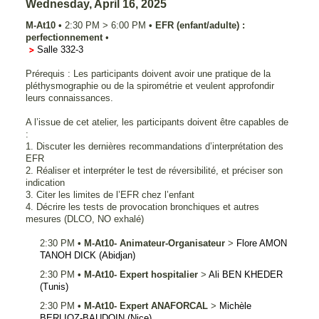
Wednesday, April 16, 2025
M-At10
•
2:30 PM
>
6:00 PM
•
EFR (enfant/adulte) :
perfectionnement
•
Salle 332-3
Prérequis : Les participants doivent avoir une pratique de la
pléthysmographie ou de la spirométrie et veulent approfondir
leurs connaissances.
A l’issue de cet atelier, les participants doivent être capables de
:
1. Discuter les dernières recommandations d’interprétation des
EFR
2. Réaliser et interpréter le test de réversibilité, et préciser son
indication
3. Citer les limites de l’EFR chez l’enfant
4. Décrire les tests de provocation bronchiques et autres
mesures (DLCO, NO exhalé)
2:30 PM
•
M-At10- Animateur-Organisateur
>
Flore
AMON
TANOH DICK
(Abidjan)
2:30 PM
•
M-At10- Expert hospitalier
>
Ali
BEN KHEDER
(Tunis)
2:30 PM
•
M-At10- Expert ANAFORCAL
>
Michèle
BERLIOZ-BAUDOIN
(Nice)