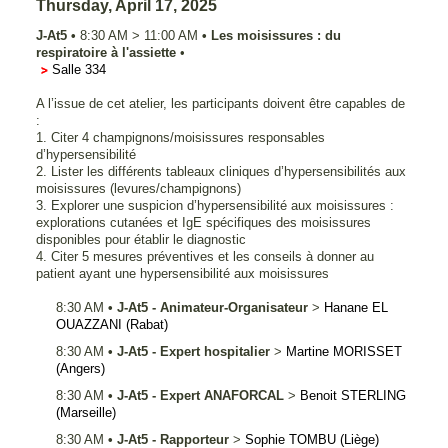
Thursday, April 17, 2025
J-At5
•
8:30 AM
>
11:00 AM
•
Les moisissures : du
respiratoire à l'assiette
•
Salle 334
A l’issue de cet atelier, les participants doivent être capables de
:
1. Citer 4 champignons/moisissures responsables
d’hypersensibilité
2. Lister les différents tableaux cliniques d’hypersensibilités aux
moisissures (levures/champignons)
3. Explorer une suspicion d’hypersensibilité aux moisissures :
explorations cutanées et IgE spécifiques des moisissures
disponibles pour établir le diagnostic
4. Citer 5 mesures préventives et les conseils à donner au
patient ayant une hypersensibilité aux moisissures
8:30 AM
•
J-At5 - Animateur-Organisateur
>
Hanane
EL
OUAZZANI
(Rabat)
8:30 AM
•
J-At5 - Expert hospitalier
>
Martine
MORISSET
(Angers)
8:30 AM
•
J-At5 - Expert ANAFORCAL
>
Benoit
STERLING
(Marseille)
8:30 AM
•
J-At5 - Rapporteur
>
Sophie
TOMBU
(Liège)