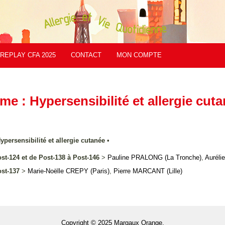
REPLAY CFA 2025
CONTACT
MON COMPTE
ème : Hypersensibilité et allergie cut
Hypersensibilité et allergie cutanée
•
st-124 et de Post-138 à Post-146
>
Pauline
PRALONG
(La Tronche)
,
Aurélie
ost-137
>
Marie-Noëlle
CREPY
(Paris)
,
Pierre
MARCANT
(Lille)
Copyright © 2025 Margaux Orange.