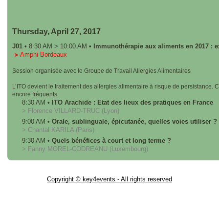
Thursday, April 27, 2017
J01
•
8:30 AM
>
10:00 AM
•
Immunothérapie aux aliments en 2017 : e
Amphi Bordeaux
Session organisée avec le Groupe de Travail Allergies Alimentaires
L’ITO devient le traitement des allergies alimentaire à risque de persistance. 
encore fréquents.
8:30 AM
•
ITO Arachide : Etat des lieux des pratiques en France
>
Florence
VILLARD-TRUC
(Lyon)
9:00 AM
•
Orale, sublinguale, épicutanée, quelles voies utiliser ?
>
Chantal
KARILA
(Paris)
9:30 AM
•
Quels bénéfices à court et long terme ?
>
Fanny
MOREL-CODREANU
(Luxembourg)
Copyright © key4events - All rights reserved