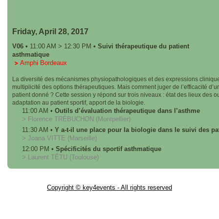
Friday, April 28, 2017
V06
•
11:00 AM
>
12:30 PM
•
Suivi thérapeutique du patient
asthmatique
Amphi Bordeaux
La diversité des mécanismes physiopathologiques et des expressions cliniques
multiplicité des options thérapeutiques. Mais comment juger de l’efficacité d’
patient donné ? Cette session y répond sur trois niveaux : état des lieux des o
adaptation au patient sportif, apport de la biologie.
11:00 AM
•
Outils d’évaluation thérapeutique dans l’asthme
>
Florence
TRÉBUCHON
(Montpellier)
11:30 AM
•
Y a-t-il une place pour la biologie dans le suivi des p
>
Joana
VITTE
(Marseille)
12:00 PM
•
Spécificités du sportif asthmatique
>
Laurent
TÊTU
(Toulouse)
Copyright © key4events - All rights reserved