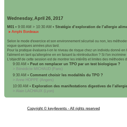
Wednesday, April 26, 2017
M01
•
9:00 AM
>
10:30 AM
•
Stratégie d’exploration de l’allergie alim
Amphi Bordeaux
Selon le mode d'exercice et son environnement sécurisé ou non, les méthodes u
vogue quelques années plus tard.
Pour la pratique évaluera-t-on le niveau de risque chez un individu donné en l
l'aliment en tant qu'allergène en en faisant la réintroduction ? Si l'on incri
L'objectif de cette session est de montrer les intérêts et limites des méthode
9:00 AM
•
Peut on remplacer un TPO par un test biologique ?
>
Bénédicte
MICHAUD
(Paris)
9:30 AM
•
Comment choisir les modalités du TPO ?
>
Anne
HOPPE
(Angers)
10:00 AM
•
Exploration des manifestations digestives de l’allergi
>
Alain
LACHAUX
(Lyon)
Copyright © key4events - All rights reserved