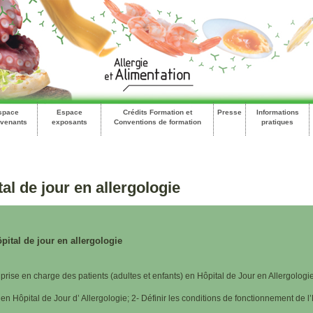
space
Espace
Crédits Formation et
Presse
Informations
rvenants
exposants
Conventions de formation
pratiques
l de jour en allergologie
ital de jour en allergologie
rise en charge des patients (adultes et enfants) en Hôpital de Jour en Allergolog
en Hôpital de Jour d’ Allergologie; 2- Définir les conditions de fonctionnement de l