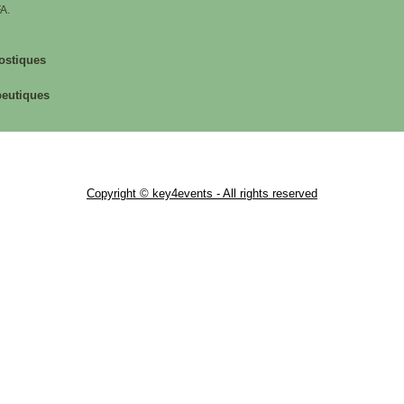
FA.
nostiques
apeutiques
Copyright © key4events - All rights reserved