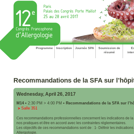
Programme
Inscription
Journée SPA
Soumission de
E
résumé
inte
Recommandations de la SFA sur l’hôpita
Wednesday, April 26, 2017
M14
•
2:30 PM
>
4:00 PM
•
Recommandations de la SFA sur l’hôp
Salle 351
Ces recommandations professionnelles concernent les indications de la p
nos pratiques et être en accord avec les contraintes réglementaires.
Les objectifs de ces recommandations sont de : 1- Définir les indications 
Allergologie.