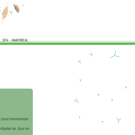
ie pour harmoniser
’Hôpital de Jour en