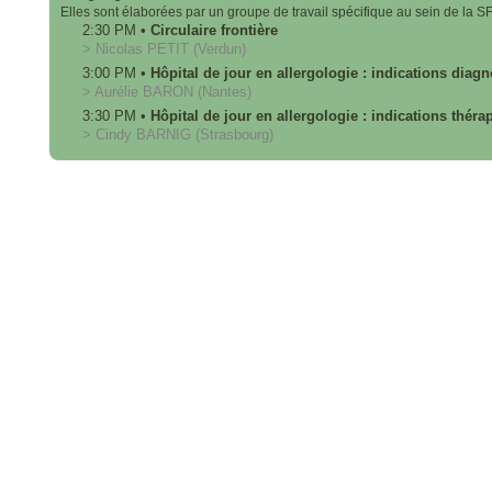
Elles sont élaborées par un groupe de travail spécifique au sein de la S
2:30 PM
•
Circulaire frontière
>
Nicolas
PETIT
(Verdun)
3:00 PM
•
Hôpital de jour en allergologie : indications diag
>
Aurélie
BARON
(Nantes)
3:30 PM
•
Hôpital de jour en allergologie : indications thér
>
Cindy
BARNIG
(Strasbourg)