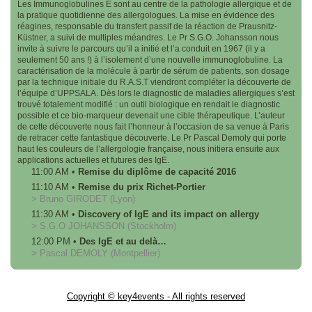
Les Immunoglobulines E sont au centre de la pathologie allergique et de
la pratique quotidienne des allergologues. La mise en évidence des
réagines, responsable du transfert passif de la réaction de Prausnitz-
Küstner, a suivi de multiples méandres. Le Pr S.G.O. Johansson nous
invite à suivre le parcours qu’il a initié et l’a conduit en 1967 (il y a
seulement 50 ans !) à l’isolement d’une nouvelle immunoglobuline. La
caractérisation de la molécule à partir de sérum de patients, son dosage
par la technique initiale du R.A.S.T viendront compléter la découverte de
l’équipe d’UPPSALA. Dès lors le diagnostic de maladies allergiques s’est
trouvé totalement modifié : un outil biologique en rendait le diagnostic
possible et ce bio-marqueur devenait une cible thérapeutique. L’auteur
de cette découverte nous fait l’honneur à l’occasion de sa venue à Paris
de retracer cette fantastique découverte. Le Pr Pascal Demoly qui porte
haut les couleurs de l’allergologie française, nous initiera ensuite aux
applications actuelles et futures des IgE.
11:00 AM
•
Remise du diplôme de capacité 2016
11:10 AM
•
Remise du prix Richet-Portier
>
Bruno
GIRODET
(Lyon)
11:30 AM
•
Discovery of IgE and its impact on allergy
>
S.G.O
JOHANSSON
(Stockholm)
12:00 PM
•
Des IgE et au delà…
>
Pascal
DEMOLY
(Montpellier)
Copyright © key4events - All rights reserved