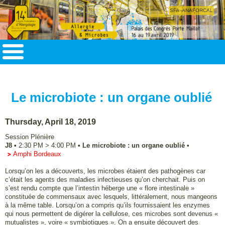
SFA -ANAFORCAL
Le microbiote : un organe oublié
Thursday, April 18, 2019
Session Plénière
J8
•
2:30 PM
>
4:00 PM
•
Le microbiote : un organe oublié
•
Amphi Bordeaux
Lorsqu’on les a découverts, les microbes étaient des pathogènes car
c’était les agents des maladies infectieuses qu’on cherchait. Puis on
s’est rendu compte que l’intestin héberge une « flore intestinale »
constituée de commensaux avec lesquels, littéralement, nous mangeons
à la même table. Lorsqu’on a compris qu’ils fournissaient les enzymes
qui nous permettent de digérer la cellulose, ces microbes sont devenus «
mutualistes », voire « symbiotiques ». On a ensuite découvert des