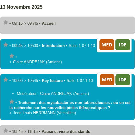
13 Novembre 2025
•
09h15
>
09h45
•
Accueil
•
09h45
>
10h00
•
Introduction
•
Salle 1.07-1.10
•
>
Claire
ANDREJAK
(Amiens)
•
10h00
>
10h45
•
Key lecture
•
Salle 1.07-1.10
Modérateur :
Claire
ANDREJAK
(Amiens)
•
Traitement des mycobactéries non tuberculeuses : où en est
la recherche sur les nouvelles pistes thérapeutiques ?
>
Jean-Louis
HERRMANN
(Versailles)
•
10h45
>
11h15
•
Pause et visite des stands