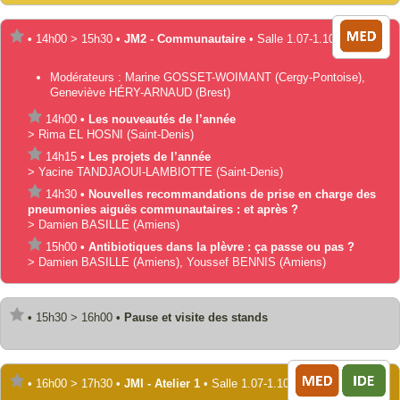
•
14h00
>
15h30
•
JM2 - Communautaire
•
Salle 1.07-1.10
Modérateurs :
Marine
GOSSET-WOIMANT
(Cergy-Pontoise)
,
Geneviève
HÉRY-ARNAUD
(Brest)
14h00
•
Les nouveautés de l’année
>
Rima
EL HOSNI
(Saint-Denis)
14h15
•
Les projets de l’année
>
Yacine
TANDJAOUI-LAMBIOTTE
(Saint-Denis)
14h30
•
Nouvelles recommandations de prise en charge des
pneumonies aiguës communautaires : et après ?
>
Damien
BASILLE
(Amiens)
15h00
•
Antibiotiques dans la plèvre : ça passe ou pas ?
>
Damien
BASILLE
(Amiens)
,
Youssef
BENNIS
(Amiens)
•
15h30
>
16h00
•
Pause et visite des stands
•
16h00
>
17h30
•
JMI - Atelier 1
•
Salle 1.07-1.10