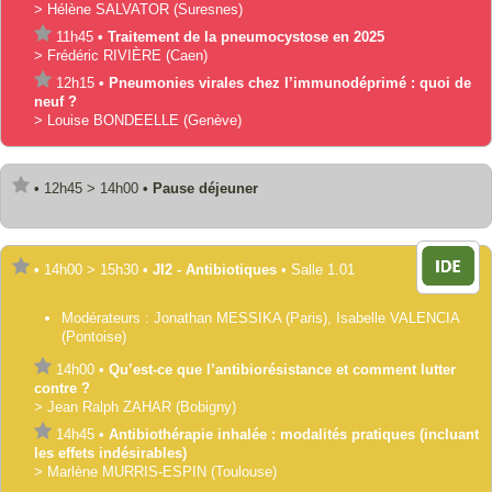
>
Hélène
SALVATOR
(Suresnes)
11h45
•
Traitement de la pneumocystose en 2025
>
Frédéric
RIVIÈRE
(Caen)
12h15
•
Pneumonies virales chez l’immunodéprimé : quoi de
neuf ?
>
Louise
BONDEELLE
(Genève)
•
12h45
>
14h00
•
Pause déjeuner
•
14h00
>
15h30
•
JI2 - Antibiotiques
•
Salle 1.01
Modérateurs :
Jonathan
MESSIKA
(Paris)
,
Isabelle
VALENCIA
(Pontoise)
14h00
•
Qu’est-ce que l’antibiorésistance et comment lutter
contre ?
>
Jean Ralph
ZAHAR
(Bobigny)
14h45
•
Antibiothérapie inhalée : modalités pratiques (incluant
les effets indésirables)
>
Marlène
MURRIS-ESPIN
(Toulouse)