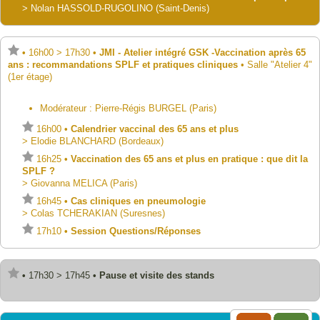
>
Nolan
HASSOLD-RUGOLINO
(Saint-Denis)
•
16h00
>
17h30
•
JMI - Atelier intégré GSK -Vaccination après 65
ans : recommandations SPLF et pratiques cliniques
•
Salle "Atelier 4"
(1er étage)
Modérateur :
Pierre-Régis
BURGEL
(Paris)
16h00
•
Calendrier vaccinal des 65 ans et plus
>
Elodie
BLANCHARD
(Bordeaux)
16h25
•
Vaccination des 65 ans et plus en pratique : que dit la
SPLF ?
>
Giovanna
MELICA
(Paris)
16h45
•
Cas cliniques en pneumologie
>
Colas
TCHERAKIAN
(Suresnes)
17h10
•
Session Questions/Réponses
•
17h30
>
17h45
•
Pause et visite des stands