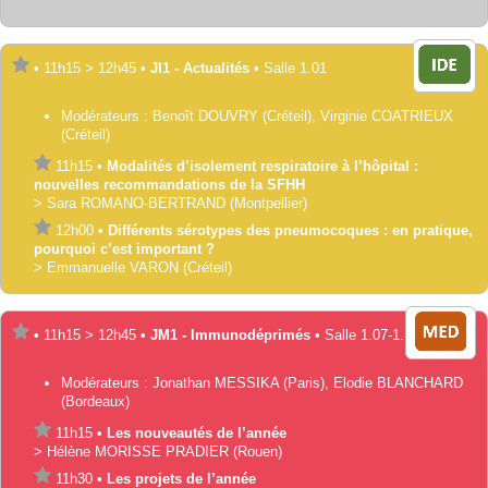
•
11h15
>
12h45
•
JI1 - Actualités
•
Salle 1.01
Modérateurs :
Benoît
DOUVRY
(Créteil)
,
Virginie
COATRIEUX
(Créteil)
11h15
•
Modalités d’isolement respiratoire à l’hôpital :
nouvelles recommandations de la SFHH
>
Sara
ROMANO-BERTRAND
(Montpellier)
12h00
•
Différents sérotypes des pneumocoques : en pratique,
pourquoi c’est important ?
>
Emmanuelle
VARON
(Créteil)
•
11h15
>
12h45
•
JM1 - Immunodéprimés
•
Salle 1.07-1.10
Modérateurs :
Jonathan
MESSIKA
(Paris)
,
Elodie
BLANCHARD
(Bordeaux)
11h15
•
Les nouveautés de l’année
>
Hélène
MORISSE PRADIER
(Rouen)
11h30
•
Les projets de l’année