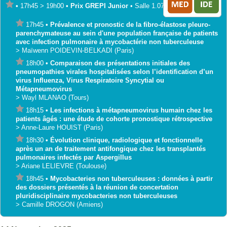
•
17h45
>
19h00
•
Prix GREPI Junior
•
Salle 1.07-1.10
17h45
•
Prévalence et pronostic de la fibro-élastose pleuro-
parenchymateuse au sein d'une population française de patients
avec infection pulmonaire à mycobactérie non tuberculeuse
>
Maïwenn
POIDEVIN-BELKADI
(Paris)
18h00
•
Comparaison des présentations initiales des
pneumopathies virales hospitalisées selon l’identification d’un
virus Influenza, Virus Respiratoire Syncytial ou
Métapneumovirus
>
Wayl
MLANAO
(Tours)
18h15
•
Les infections à métapneumovirus humain chez les
patients âgés : une étude de cohorte pronostique rétrospective
>
Anne-Laure
HOUIST
(Paris)
18h30
•
Évolution clinique, radiologique et fonctionnelle
après un an de traitement antifongique chez les transplantés
pulmonaires infectés par Aspergillus
>
Ariane
LELIEVRE
(Toulouse)
18h45
•
Mycobacteries non tuberculeuses : données à partir
des dossiers présentés à la réunion de concertation
pluridisciplinaire mycobacteries non tuberculeuses
>
Camille
DROGON
(Amiens)