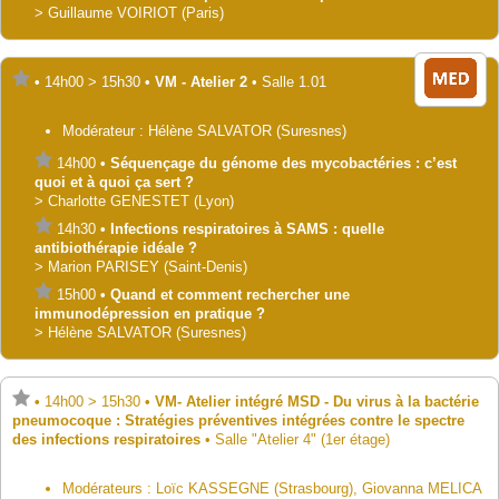
>
Guillaume
VOIRIOT
(Paris)
•
14h00
>
15h30
•
VM - Atelier 2
•
Salle 1.01
Modérateur :
Hélène
SALVATOR
(Suresnes)
14h00
•
Séquençage du génome des mycobactéries : c’est
quoi et à quoi ça sert ?
>
Charlotte
GENESTET
(Lyon)
14h30
•
Infections respiratoires à SAMS : quelle
antibiothérapie idéale ?
>
Marion
PARISEY
(Saint-Denis)
15h00
•
Quand et comment rechercher une
immunodépression en pratique ?
>
Hélène
SALVATOR
(Suresnes)
•
14h00
>
15h30
•
VM- Atelier intégré MSD - Du virus à la bactérie
pneumocoque : Stratégies préventives intégrées contre le spectre
des infections respiratoires
•
Salle "Atelier 4" (1er étage)
Modérateurs :
Loïc
KASSEGNE
(Strasbourg)
,
Giovanna
MELICA