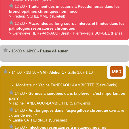
12h00
•
Traitement des infections à Pseudomonas dans les
bronchopathies chroniques non muco
>
Frédéric
SCHLEMMER
(Créteil)
12h30
•
Macrolides au long cours : intérêts et limites dans les
pathologies respiratoires chroniques
>
Geneviève
HÉRY-ARNAUD
(Brest)
,
Pierre-Régis
BURGEL
(Paris)
•
13h00
>
14h00
•
Pause déjeuner
•
14h00
>
15h30
•
VM - Atelier 1
•
Salle 1.07-1.10
Modérateur :
Yacine
TANDJAOUI-LAMBIOTTE
(Saint-Denis)
14h00
•
Germes anaérobies dans la plèvre : c’est important ou
pas ?
>
Yacine
TANDJAOUI-LAMBIOTTE
(Saint-Denis)
14h30
•
Antifongiques dans l’aspergillose chronique cavitaire
: quoi de neuf ?
>
Emilie
CATHERINOT
(Suresnes)
15h00
•
Infections respiratoires à métapneumovirus