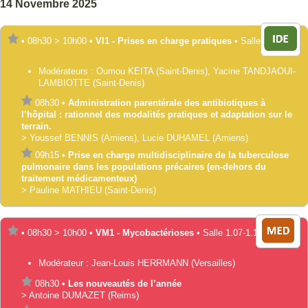
14 Novembre 2025
•
08h30
>
10h00
•
VI1 - Prises en charge pratiques
•
Salle 1.01
Modérateurs :
Oumou
KEITA
(Saint-Denis)
,
Yacine
TANDJAOUI-
LAMBIOTTE
(Saint-Denis)
08h30
•
Administration parentérale des antibiotiques à
l’hôpital : rationnel des modalités pratiques et adaptation sur le
terrain.
>
Youssef
BENNIS
(Amiens)
,
Lucie
DUHAMEL
(Amiens)
09h15
•
Prise en charge multidisciplinaire de la tuberculose
pulmonaire dans les populations précaires (en-dehors du
traitement médicamenteux)
>
Pauline
MATHIEU
(Saint-Denis)
•
08h30
>
10h00
•
VM1 - Mycobactérioses
•
Salle 1.07-1.10
Modérateur :
Jean-Louis
HERRMANN
(Versailles)
08h30
•
Les nouveautés de l’année
>
Antoine
DUMAZET
(Reims)