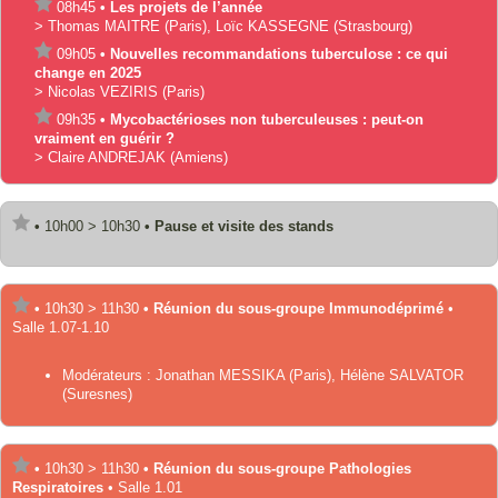
08h45
•
Les projets de l’année
>
Thomas
MAITRE
(Paris)
,
Loïc
KASSEGNE
(Strasbourg)
09h05
•
Nouvelles recommandations tuberculose : ce qui
change en 2025
>
Nicolas
VEZIRIS
(Paris)
09h35
•
Mycobactérioses non tuberculeuses : peut-on
vraiment en guérir ?
>
Claire
ANDREJAK
(Amiens)
•
10h00
>
10h30
•
Pause et visite des stands
•
10h30
>
11h30
•
Réunion du sous-groupe Immunodéprimé
•
Salle 1.07-1.10
Modérateurs :
Jonathan
MESSIKA
(Paris)
,
Hélène
SALVATOR
(Suresnes)
•
10h30
>
11h30
•
Réunion du sous-groupe Pathologies
Respiratoires
•
Salle 1.01