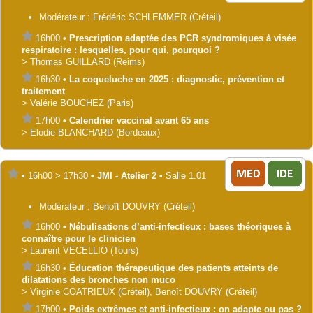
Modérateur :
Frédéric
SCHLEMMER
(Créteil)
16h00
•
Prescription adaptée des PCR syndromiques à visée
respiratoire : lesquelles, pour qui, pourquoi ?
>
Thomas
GUILLARD
(Reims)
16h30
•
La coqueluche en 2025 : diagnostic, prévention et
traitement
>
Valérie
BOUCHEZ
(Paris)
17h00
•
Calendrier vaccinal avant 65 ans
>
Elodie
BLANCHARD
(Bordeaux)
•
16h00
>
17h30
•
JMI - Atelier 2
•
Salle 1.01
Modérateur :
Benoît
DOUVRY
(Créteil)
16h00
•
Nébulisations d’anti-infectieux : bases théoriques à
connaître pour le clinicien
>
Laurent
VECELLIO
(Tours)
16h30
•
Éducation thérapeutique des patients atteints de
dilatations des bronches non muco
>
Virginie
COATRIEUX
(Créteil)
,
Benoît
DOUVRY
(Créteil)
17h00
•
Poids extrêmes et anti-infectieux : on adapte ou pas ?