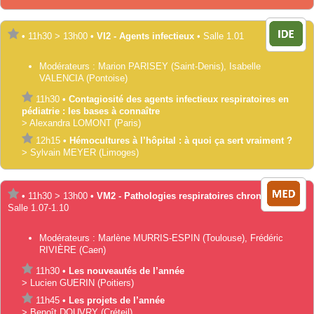
•
11h30
>
13h00
•
VI2 - Agents infectieux
•
Salle 1.01
Modérateurs :
Marion
PARISEY
(Saint-Denis)
,
Isabelle
VALENCIA
(Pontoise)
11h30
•
Contagiosité des agents infectieux respiratoires en
pédiatrie : les bases à connaître
>
Alexandra
LOMONT
(Paris)
12h15
•
Hémocultures à l’hôpital : à quoi ça sert vraiment ?
>
Sylvain
MEYER
(Limoges)
•
11h30
>
13h00
•
VM2 - Pathologies respiratoires chroniques
•
Salle 1.07-1.10
Modérateurs :
Marlène
MURRIS-ESPIN
(Toulouse)
,
Frédéric
RIVIÈRE
(Caen)
11h30
•
Les nouveautés de l’année
>
Lucien
GUERIN
(Poitiers)
11h45
•
Les projets de l’année
>
Benoît
DOUVRY
(Créteil)