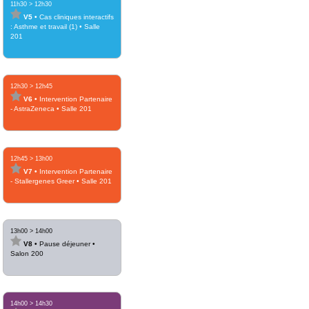
11h30
>
12h30
V5
•
Cas cliniques interactifs
: Asthme et travail (1)
•
Salle
201
12h30
>
12h45
V6
•
Intervention Partenaire
- AstraZeneca
•
Salle 201
12h45
>
13h00
V7
•
Intervention Partenaire
- Stallergenes Greer
•
Salle 201
13h00
>
14h00
V8
•
Pause déjeuner
•
Salon 200
14h00
>
14h30