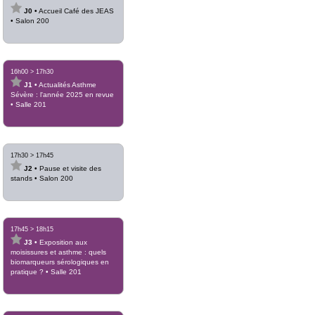
J0
•
Accueil Café des JEAS
•
Salon 200
16h00
>
17h30
J1
•
Actualités Asthme
Sévère : l'année 2025 en revue
•
Salle 201
17h30
>
17h45
J2
•
Pause et visite des
stands
•
Salon 200
17h45
>
18h15
J3
•
Exposition aux
moisissures et asthme : quels
biomarqueurs sérologiques en
pratique ?
•
Salle 201