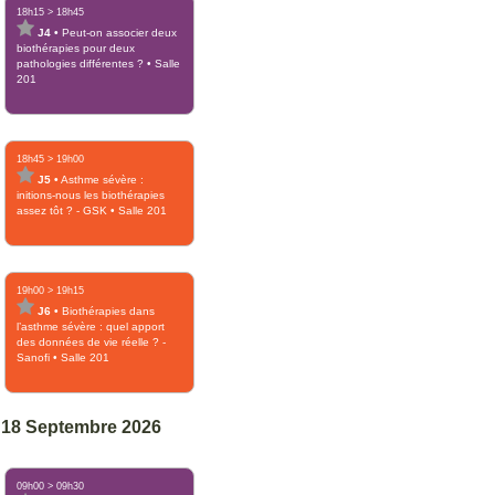
18h15
>
18h45
J4
•
Peut-on associer deux
biothérapies pour deux
pathologies différentes ?
•
Salle
201
18h45
>
19h00
J5
•
Asthme sévère :
initions-nous les biothérapies
assez tôt ? - GSK
•
Salle 201
19h00
>
19h15
J6
•
Biothérapies dans
l’asthme sévère : quel apport
des données de vie réelle ? -
Sanofi
•
Salle 201
18 Septembre 2026
09h00
>
09h30