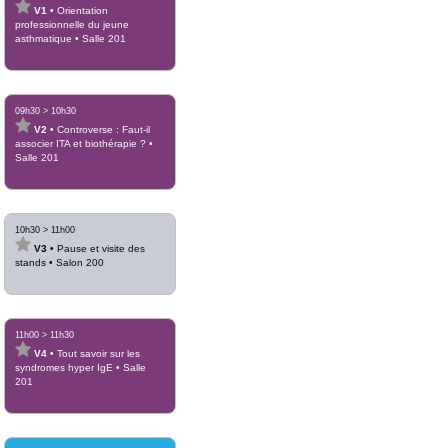
V1
•
Orientation
professionnelle du jeune
asthmatique
•
Salle 201
09h30
>
10h30
V2
•
Controverse : Faut-il
associer ITA et biothérapie ?
•
Salle 201
10h30
>
11h00
V3
•
Pause et visite des
stands
•
Salon 200
11h00
>
11h30
V4
•
Tout savoir sur les
syndromes hyper IgE
•
Salle
201