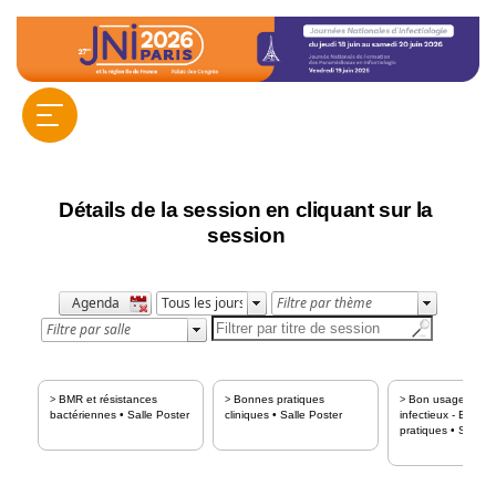
Détails de la session en cliquant sur la
session
BMR et résistances
Bonnes pratiques
Bon usage des a
>
>
>
bactériennes
•
Salle Poster
cliniques
•
Salle Poster
infectieux - Bonne
pratiques
•
Salle P