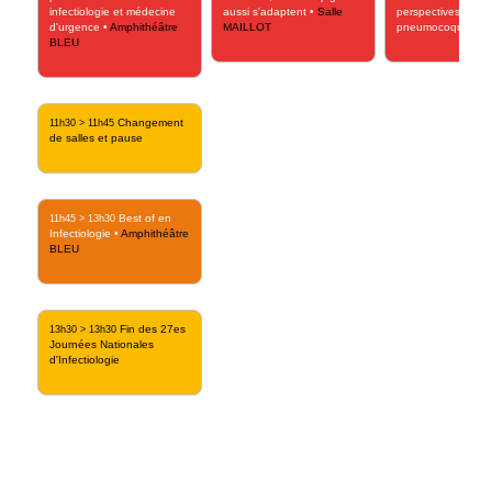
infectiologie et médecine
aussi s'adaptent
•
Salle
perspectives sur H
d'urgence
•
Amphithéâtre
MAILLOT
pneumocoque
•
Sa
BLEU
Changement
11h30
>
11h45
de salles et pause
Best of en
11h45
>
13h30
Infectiologie
•
Amphithéâtre
BLEU
Fin des 27es
13h30
>
13h30
Journées Nationales
d'Infectiologie