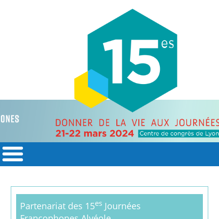
es
Partenariat des 15
Journées
Francophones Alvéole