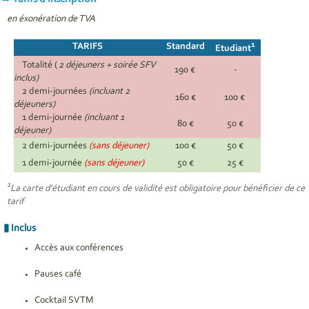
en éxonération de TVA
1
TARIFS
Standard
Etudiant
Totalité (
2 déjeuners + soirée SFV
190 €
-
inclus)
2 demi-journées
(incluant 2
160 €
100 €
déjeuners)
1 demi-journée
(incluant 1
80 €
50 €
déjeuner)
2 demi-journées
(sans déjeuner)
100 €
50 €
1 demi-journée
(sans déjeuner)
50 €
25 €
1
La carte d'étudiant en cours de validité est obligatoire pour bénéficier de ce
tarif
Inclus
Accès aux conférences
Pauses café
Cocktail SVTM