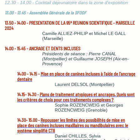
12.30 - 14.00 - Cocktail déjeunatoire dans la zone d'exposition
13.00 - 13.45 -
Assemblée Générale de la SFODF
e
13.50 - 14.00 - PRESENTATION DE LA 95
REUNION SCIENTIFIQUE - MARSEILLE
2024
Camille ALLIEZ-PHILIP et Michel LE GALL
(Marseille)
14.00 - 15.45 -
ANCRAGE ET DENTS INCLUSES
Présidents de séance : Pierre CANAL
(Montpellier) et Guillaume JOSEPH (Aix-en-
Provence)
14.00 - 14.15 -
Mise en place de canines incluses à l'aide de l'ancrage
dentaire
Laurent DELSOL (Montpellier)
14.15- 14.30 -
Plans de traitement atypiques et ancrages. Quels sont
les critères de choix pour ces traitements complexes ?
Sophie ROZENCWEIG et Georges
ROZENCWEIG (Grenoble)
14.30- 15.00 -
Repousser les limites des possibilités de mise en
place des canines incluses maxillaires ou mandibulaires avec le
système simplifié CT8
Daniel CHILLES, Sylvia