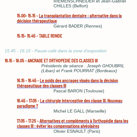
RIEMENSCHNEIDER et Jean-Gabriel
CHILLES (Belfort)
15.00- 15.15 -
La transplantation dentaire : alternative dans la
décision thérapeutique
Gérard BADER (Rennes)
15.15- 15.45 -
TABLE RONDE
15.45 - 16.15 - Pause-café dans la zone d'exposition
16.15 - 18.05 - ANCRAGE ET ORTHOPEDIE DES CLASSES III
Présidents de séance : Joseph GHOUBRIL
(Liban) et Frank POURRAT (Bordeaux)
16.15 - 16.45 -
Le poids des ancrages vissés dans la décision
thérapeutique des classes III
Pascal BARON (Toulouse)
16.45 - 17.05 -
L
a chirurgie interceptive des classe III. Nouveau
paradigme ?
Michel LE GALL (Marseille)
17.05 - 17.25 -
Alternatives et compléments à l'orthopédie dans les
classes III : éviter les compensations alvéolaires
Olivier ESNAULT (Paris)