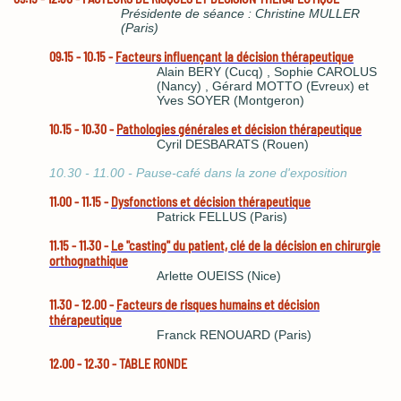
Présidente de séance : Christine MULLER
(Paris)
09.15 - 10.15 -
Facteurs influençant la décision thérapeutique
Alain BERY (Cucq) , Sophie CAROLUS
(Nancy) , Gérard MOTTO (Evreux) et
Yves SOYER (Montgeron)
10.15 - 10.30 -
Pathologies générales et décision thérapeutique
Cyril DESBARATS (Rouen)
10.30 - 11.00 - Pause-café dans la zone d'exposition
11.00 - 11.15 -
Dysfonctions et décision thérapeutique
Patrick FELLUS (Paris)
11.15 - 11.30 -
Le "casting" du patient, clé de la décision en chirurgie
orthognathique
Arlette OUEISS (Nice)
11.30 - 12.00 -
Facteurs de risques humains et décision
thérapeutique
Franck RENOUARD (Paris)
12.00 - 12.30 - TABLE RONDE