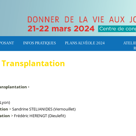
POSANT
INFOS PRATIQUES
PLANS ALVÉOLE 2024
ATELI
R
 Transplantation
ransplantation
•
(Lyon)
ation
>
Sandrine
STELIANIDES
(Vernouillet)
ation
>
Frédéric
HERENGT
(Dieulefit)