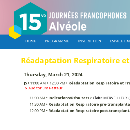
HOME
PROGRAMME
INSCRIPTION
ESPACE EX
Réadaptation Respiratoire et
Thursday, March 21, 2024
J5
•
11:00 AM
>
12:30 PM
•
Réadaptation Respiratoire et T
Auditorium Pasteur
11:00 AM
•
Indications/Résultats
>
Claire
MERVEILLEUX
11:30 AM
•
Réadaptation Respiratoire pré-transplant
12:00 PM
•
Réadaptation Respiratoire post-transplant