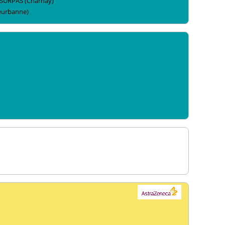
SURPAS
(Charnay)
leurbanne)