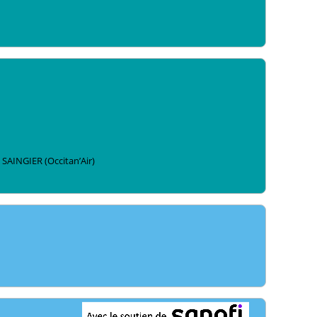
SAINGIER
(Occitan’Air)