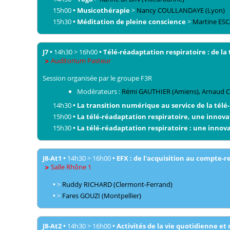
15h00
•
Musicothérapie
>
Nancy
COULLANDAYE
(Lyon)
15h30
•
Méditation de pleine conscience
>
Martine
ESC
J7
•
14h30
>
16h00
•
Télé-réadaptation respiratoire : de la 
Auditorium Pasteur
Session organisée par le groupe F3R
Modérateurs :
Rémi
GAUTHIER
(Amiens)
,
Arnaud
14h30
•
La transition numérique au service de la télé
15h00
•
La télé-réadaptation respiratoire, une inno
15h30
•
La télé-réadaptation respiratoire : une innov
J8-At1
•
14h30
>
16h00
•
EFX : de l'acquisition au compte-
Salle Rhône 1
•
>
Ruddy
RICHARD
(Clermont-Ferrand)
•
>
Fares
GOUZI
(Montpellier)
J8-At2
•
14h30
>
16h00
•
Activités de la vie quotidienne e