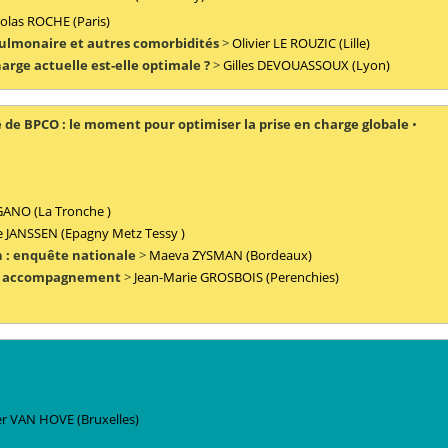
olas
ROCHE
(Paris)
pulmonaire et autres comorbidités
>
Olivier
LE ROUZIC
(Lille)
arge actuelle est-elle optimale ?
>
Gilles
DEVOUASSOUX
(Lyon)
de BPCO : le moment pour optimiser la prise en charge globale
•
GANO
(La Tronche )
e
JANSSEN
(Epagny Metz Tessy )
n : enquête nationale
>
Maeva
ZYSMAN
(Bordeaux)
 un accompagnement
>
Jean-Marie
GROSBOIS
(Perenchies)
er
VAN HOVE
(Bruxelles)