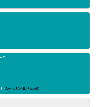
es ?
•
 ?
>
Sophie
RAMEL
(Roscoff)