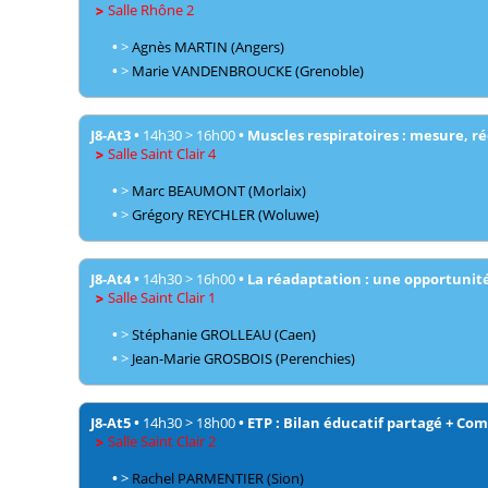
Salle Rhône 2
•
>
Agnès
MARTIN
(Angers)
•
>
Marie
VANDENBROUCKE
(Grenoble)
J8-At3
•
14h30
>
16h00
•
Muscles respiratoires : mesure, 
Salle Saint Clair 4
•
>
Marc
BEAUMONT
(Morlaix)
•
>
Grégory
REYCHLER
(Woluwe)
J8-At4
•
14h30
>
16h00
•
La réadaptation : une opportunité 
Salle Saint Clair 1
•
>
Stéphanie
GROLLEAU
(Caen)
•
>
Jean-Marie
GROSBOIS
(Perenchies)
J8-At5
•
14h30
>
18h00
•
ETP : Bilan éducatif partagé + Com
Salle Saint Clair 2
•
>
Rachel
PARMENTIER
(Sion)