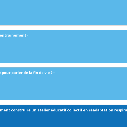
réentrainement
•
pour parler de la fin de vie ?
•
ment construire un atelier éducatif collectif en réadaptation respira