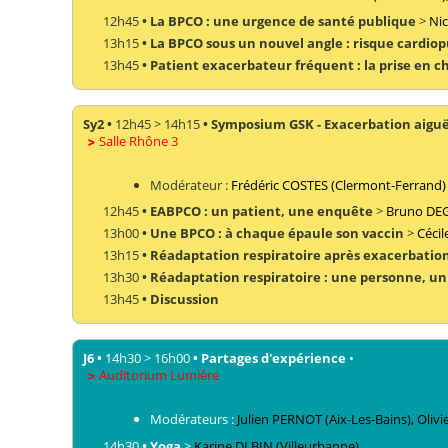
12h45
•
La BPCO : une urgence de santé publique
>
Nic
13h15
•
La BPCO sous un nouvel angle : risque cardio
13h45
•
Patient exacerbateur fréquent : la prise en ch
Sy2
•
12h45
>
14h15
•
Symposium GSK - Exacerbation aiguë 
Salle Rhône 3
Modérateur :
Frédéric
COSTES
(Clermont-Ferrand)
12h45
•
EABPCO : un patient, une enquête
>
Bruno
DE
13h00
•
Une BPCO : à chaque épaule son vaccin
>
Cécil
13h15
•
Réadaptation respiratoire après exacerbatio
13h30
•
Réadaptation respiratoire : une personne,
13h45
•
Discussion
J6
•
14h30
>
16h00
•
Partages d'expérience
•
Auditorium Lumière
Modérateurs :
Julien
PERNOT
(Aix-Les-Bains)
,
Olivi
14h30
•
Yoga
>
Karine
DI BIN
(Villeurbanne)