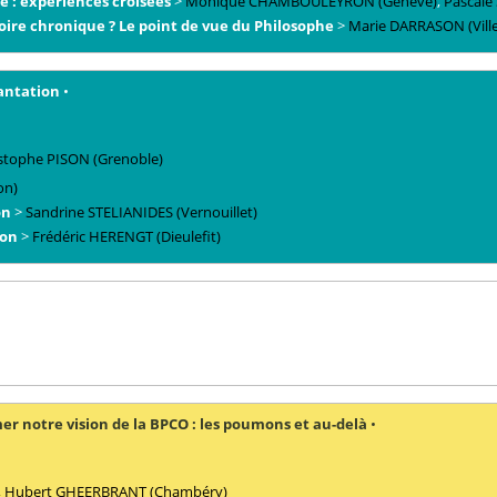
e : expériences croisées
>
Monique
CHAMBOULEYRON
(Genève)
,
Pascale
oire chronique ? Le point de vue du Philosophe
>
Marie
DARRASON
(Vil
antation
•
stophe
PISON
(Grenoble)
on)
on
>
Sandrine
STELIANIDES
(Vernouillet)
ion
>
Frédéric
HERENGT
(Dieulefit)
 notre vision de la BPCO : les poumons et au-delà
•
,
Hubert
GHEERBRANT
(Chambéry)