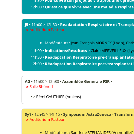
11h30
•
Poursuivre son projet de vie après une épreuv
12h00
•
Qu’est ce que vivre avec une maladie respirat
J5
•
11h00
>
12h30
•
Réadaptation Respiratoire et Transpl
Auditorium Pasteur
Modérateurs :
Jean-François
MORNEX
(Lyon)
,
Chri
11h00
•
Indications/Résultats
>
Claire
MERVEILLEUX
(Ly
11h30
•
Réadaptation Respiratoire pré-transplantati
12h00
•
Réadaptation Respiratoire post-transplantat
AG
•
11h00
>
12h30
•
Assemblée Générale F3R
•
Salle Rhône 1
•
>
Rémi
GAUTHIER
(Amiens)
Sy1
•
12h45
>
14h15
•
Symposium AstraZeneca - Transformer
Auditorium Pasteur
Modérateurs :
Sandrine
STELIANIDES
(Vernouillet)