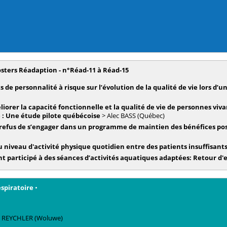
sters Réadaption - n°Réad-11 à Réad-15
its de personnalité à risque sur l’évolution de la qualité de vie lors 
éliorer la capacité fonctionnelle et la qualité de vie de personnes
 : Une étude pilote québécoise
>
Alec
BASS
(Québec)
de refus de s’engager dans un programme de maintien des bénéfices pos
 niveau d'activité physique quotidien entre des patients insuffisant
nt participé à des séances d’activités aquatiques adaptées: Retour d
spiratoire
•
y
REYCHLER
(Woluwe)