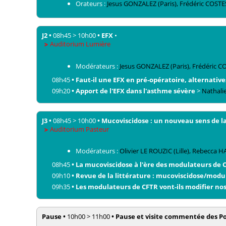
Orateurs :
Jesus
GONZALEZ
(Paris)
,
Frédéric
COSTE
J2
•
08h45
>
10h00
•
EFX
•
Auditorium Lumière
Modérateurs :
Jesus
GONZALEZ
(Paris)
,
Frédéric
CO
08h45
•
Faut-il une EFX en pré-opératoire, alternatives
09h20
•
Apport de l'EFX dans l'asthme sévère
>
Nathali
J3
•
08h45
>
10h00
•
Mucoviscidose : un nouveau sens de la 
Auditorium Pasteur
Modérateurs :
Olivier
LE ROUZIC
(Lille)
,
Rebecca
H
08h45
•
La mucoviscidose à l'ère des modulateurs de 
09h10
•
Revue de la littérature : mucoviscidose/modu
09h35
•
Les modulateurs de CFTR vont-ils modifier nos
Pause
•
10h00
>
11h00
•
Pause et visite commentée des Po