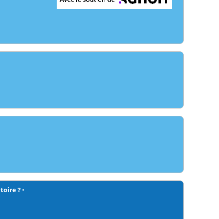
toire ?
•