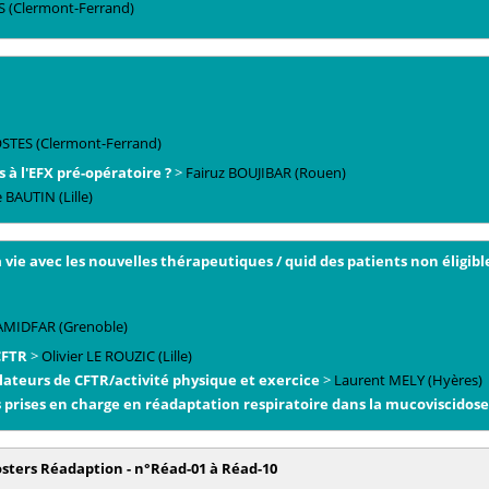
S
(Clermont-Ferrand)
STES
(Clermont-Ferrand)
 à l'EFX pré-opératoire ?
>
Fairuz
BOUJIBAR
(Rouen)
e
BAUTIN
(Lille)
vie avec les nouvelles thérapeutiques / quid des patients non éligibl
AMIDFAR
(Grenoble)
CFTR
>
Olivier
LE ROUZIC
(Lille)
lateurs de CFTR/activité physique et exercice
>
Laurent
MELY
(Hyères)
 prises en charge en réadaptation respiratoire dans la mucoviscidose
sters Réadaption - n°Réad-01 à Réad-10