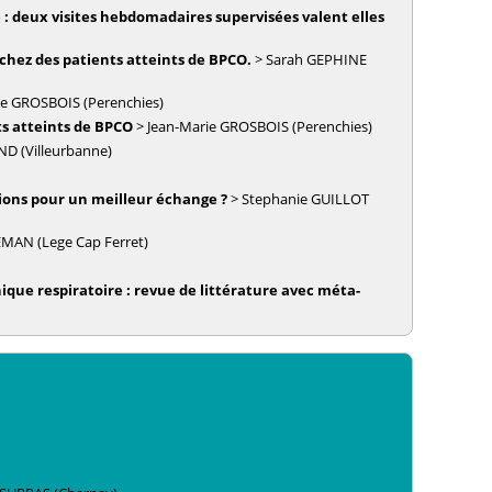
: deux visites hebdomadaires supervisées valent elles
 chez des patients atteints de BPCO.
>
Sarah
GEPHINE
ie
GROSBOIS
(Perenchies)
ts atteints de BPCO
>
Jean-Marie
GROSBOIS
(Perenchies)
ND
(Villeurbanne)
tions pour un meilleur échange ?
>
Stephanie
GUILLOT
EMAN
(Lege Cap Ferret)
nique respiratoire : revue de littérature avec méta-