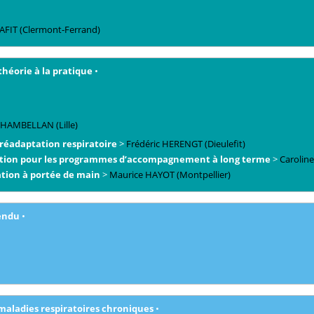
AFIT
(Clermont-Ferrand)
théorie à la pratique
•
CHAMBELLAN
(Lille)
-réadaptation respiratoire
>
Frédéric
HERENGT
(Dieulefit)
vation pour les programmes d’accompagnement à long terme
>
Caroline
ation à portée de main
>
Maurice
HAYOT
(Montpellier)
rendu
•
t maladies respiratoires chroniques
•