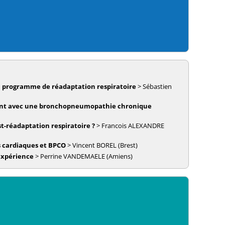
d’un programme de réadaptation respiratoire
>
Sébastien
 vivant avec une bronchopneumopathie chronique
t-réadaptation respiratoire ?
>
Francois
ALEXANDRE
s cardiaques et BPCO
>
Vincent
BOREL
(Brest)
'expérience
>
Perrine
VANDEMAELE
(Amiens)