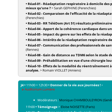
•
Réad-01 - Réadaptation respiratoire à domicile des
mieux qu’une ?
>
Sarah
GEPHINE
(Perenchies)
•
Réad-02 - Comparaison de l’efficacité de la réadapta
(Perenchies)
•
Réad-03 - RR TéléDom (Art 51) résultats préliminaire
•
Réad-04 - Apport de la cohérence cardiaque dans un
•
Réad-05 - Impact du genre sur les effets de la réada
•
Réad-06 - Intérêts de la réadaptation respiratoire d
•
Réad-07 - Communication des professionnels de sant
(Rennes)
•
Réad-08 - Gain de distance au TDM6 selon le stade d
•
Réad-09 - Préhabilitation en vue d'une chirurgie 
•
Réad-10 - Effets de la modalité du réentraînement à 
analyse.
>
Romain
VIOLLET
(Amiens)
J4
•
11h00
>
12h30
•
Donner de la vie aux journées !
•
Auditorium Lumière
Modérateurs :
Monique
CHAMBOULEYRON
(Genè
11h00
•
Témoignage
>
Eloïse
NOISETTE
(Paris)