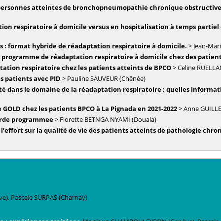
 personnes atteintes de bronchopneumopathie chronique obstructive 
tion respiratoire à domicile versus en hospitalisation à temps partiel
s : format hybride de réadaptation respiratoire à domicile.
>
Jean-Mar
 programme de réadaptation respiratoire à domicile chez des patien
ptation respiratoire chez les patients atteints de BPCO
>
Celine
RUELLA
es patients avec PID
>
Pauline
SAUVEUR
(Chênée)
é dans le domaine de la réadaptation respiratoire : quelles informa
e GOLD chez les patients BPCO à La Pignada en 2021-2022
>
Anne
GUILL
lourde programmee
>
Florette
BETNGA NYAMI
(Douala)
l’effort sur la qualité de vie des patients atteints de pathologie chro
ve)
,
Pascale
SURPAS
(Charnay)