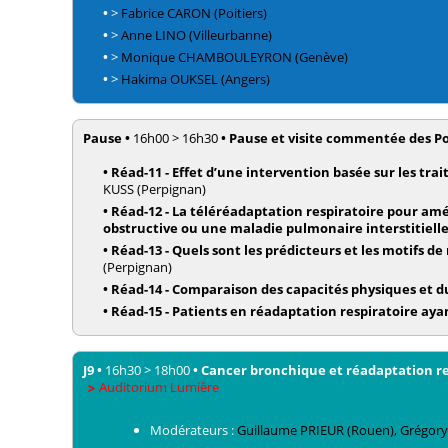
•
>
Fabrice
CARON
(Poitiers)
•
>
Anne
LINO
(Villeurbanne)
•
>
Monique
CHAMBOULEYRON
(Genève)
•
>
Hakima
OUKSEL
(Angers)
Pause
•
16h00
>
16h30
•
Pause et visite commentée des Po
•
Réad-11 - Effet d’une intervention basée sur les tra
KUSS
(Perpignan)
•
Réad-12 - La téléréadaptation respiratoire pour am
obstructive ou une maladie pulmonaire interstitielle
•
Réad-13 - Quels sont les prédicteurs et les motifs 
(Perpignan)
•
Réad-14 - Comparaison des capacités physiques et du
•
Réad-15 - Patients en réadaptation respiratoire aya
J9
•
16h30
>
18h00
•
Cancer bronchique et réadaptation re
Auditorium Lumière
Modérateurs :
Guillaume
PRIEUR
(Rouen)
,
Grégor