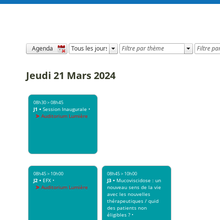
Jeudi
21 Mars 2024
08h30
>
08h45
J1
•
Session Inaugurale
•
Auditorium Lumière
08h45
>
10h00
08h45
>
10h00
J2
•
EFX
•
J3
•
Mucoviscidose : un
Auditorium Lumière
nouveau sens de la vie
avec les nouvelles
thérapeutiques / quid
des patients non
éligibles ?
•