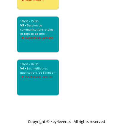
14h30
>
15h30
V5
•
Session de
communications orales
et remise de prix
•
Auditorium Lumière
15h30
>
16h30
V6
•
Les meilleures
publications de l'année
•
Auditorium Lumière
Copyright © key4events - All rights reserved