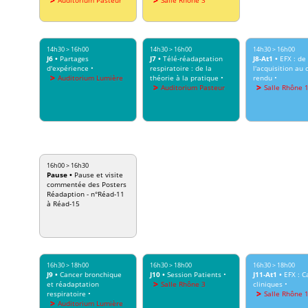
14h30
>
16h00
14h30
>
16h00
14h30
>
16h00
J6
•
Partages
J7
•
Télé-réadaptation
J8-At1
•
EFX : de
d'expérience
•
respiratoire : de la
l'acquisition au
Auditorium Lumière
théorie à la pratique
•
rendu
•
Auditorium Pasteur
Salle Rhône 
16h00
>
16h30
Pause
•
Pause et visite
commentée des Posters
Réadaption - n°Réad-11
à Réad-15
16h30
>
18h00
16h30
>
18h00
16h30
>
18h00
J9
•
Cancer bronchique
J10
•
Session Patients
•
J11-At1
•
EFX : C
et réadaptation
Salle Rhône 3
cliniques
•
respiratoire
•
Salle Rhône 
Auditorium Lumière