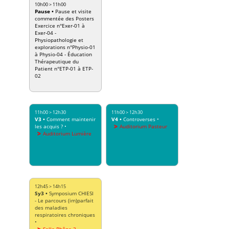
10h00
>
11h00
Pause
•
Pause et visite
commentée des Posters
Exercice n°Exer-01 à
Exer-04 -
Physiopathologie et
explorations n°Physio-01
à Physio-04 - Éducation
Thérapeutique du
Patient n°ETP-01 à ETP-
02
11h00
>
12h30
11h00
>
12h30
V3
•
Comment maintenir
V4
•
Controverses
•
les acquis ?
•
Auditorium Pasteur
Auditorium Lumière
12h45
>
14h15
Sy3
•
Symposium CHIESI
- Le parcours (im)parfait
des maladies
respiratoires chroniques
•
Salle Rhône 3