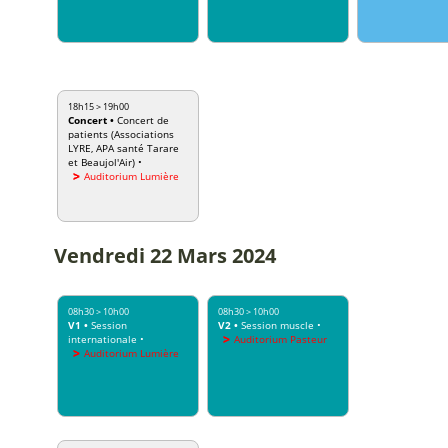
18h15
>
19h00
Concert
•
Concert de
patients (Associations
LYRE, APA santé Tarare
et Beaujol'Air)
•
Auditorium Lumière
Vendredi
22 Mars 2024
08h30
>
10h00
08h30
>
10h00
V1
•
Session
V2
•
Session muscle
•
internationale
•
Auditorium Pasteur
Auditorium Lumière