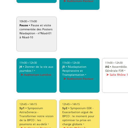
Auditorium Pasteur
10h00
>
11h00
Pause
•
Pause et visite
commentée des Posters
Réadaption - n°Réad-01
à Réad-10
11h00
>
12h30
11h00
>
12h30
11h00
>
12h30
J4
•
Donner de la vie aux
J5
•
Réadaptation
AG
•
Assemblée
journées !
•
Respiratoire et
Générale F3R
•
Auditorium Lumière
Transplantation
•
Salle Rhône 
Auditorium Pasteur
12h45
>
14h15
12h45
>
14h15
Sy1
•
Symposium
Sy2
•
Symposium GSK -
AstraZeneca -
Exacerbation aiguë de
Transformer notre vision
BPCO : le moment pour
de la BPCO : les
optimiser la prise en
poumons et au-delà
•
charge globale
•
Auditorium Pasteur
Salle Rhône 3