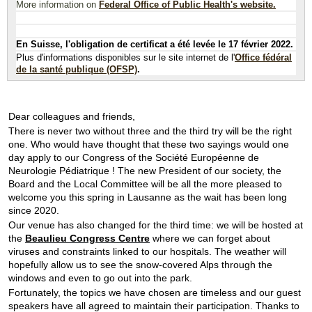
More information on
Federal Office of Public Health's website.
En Suisse, l'obligation de certificat a été levée le 17 février 2022.
Plus d'informations disponibles sur le site internet de l'
Office fédéral
de la santé publique (OFSP)
.
Dear colleagues and friends,
There is never two without three and the third try will be the right
one. Who would have thought that these two sayings would one
day apply to our Congress of the Société Européenne de
Neurologie Pédiatrique ! The new President of our society, the
Board and the Local Committee will be all the more pleased to
welcome you this spring in Lausanne as the wait has been long
since 2020.
Our venue has also changed for the third time: we will be hosted at
the
Beaulieu Congress Centre
where we can forget about
viruses and constraints linked to our hospitals. The weather will
hopefully allow us to see the snow-covered Alps through the
windows and even to go out into the park.
Fortunately, the topics we have chosen are timeless and our guest
speakers have all agreed to maintain their participation. Thanks to