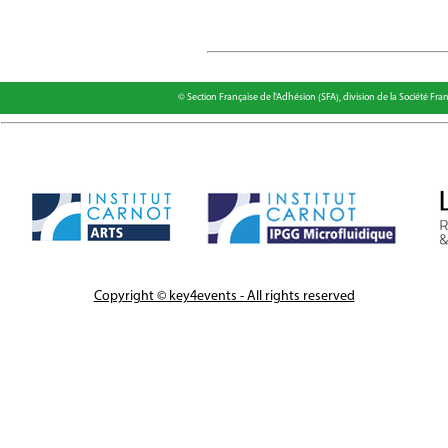
© Section Française de l'Adhésion (SFA), division de la Société Fr
Copyright © key4events - All rights reserved