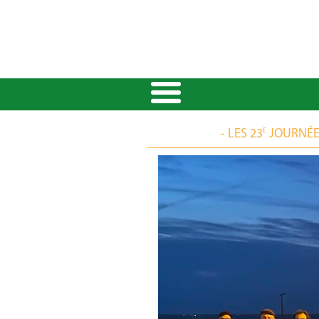
E
- LES 23
JOURNÉES