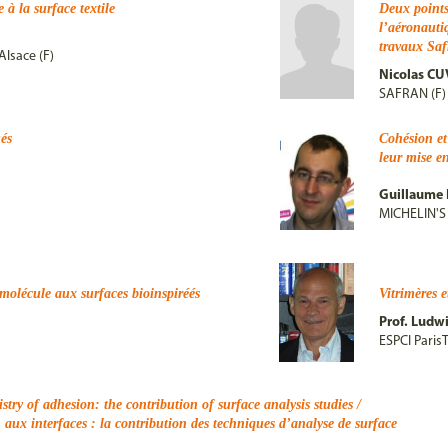
 à la surface textile
Deux points
l’aéronauti
travaux Saf
Alsace (F)
Nicolas CU
SAFRAN (F)
ués
Cohésion et
leur mise en
Guillaume
MICHELIN'S 
 molécule aux surfaces bioinspiréés
Vitrimères 
Prof. Ludw
)
ESPCI ParisT
stry of adhesion: the contribution of surface analysis studies /
aux interfaces : la contribution des techniques d’analyse de surface