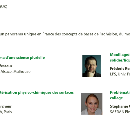
 (UK)
r un panorama unique en France des concepts de bases de l'adhésion, du mou
Mouillage/d
ma d'une science plurielle
solides/liq
fesseur
Frédéric R
e-Alsace, Mulhouse
LPS, Univ. P
térisation physico-chimiques des surfaces
Problématiq
collage
ercheur
Stéphanie 
h, Paris
SAFRAN Ele