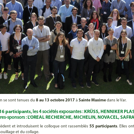
on se sont tenues du
8 au 13 octobre 2017
à
Sainte Maxime
dans le Var.
16 participants
, les 4 sociétés exposantes :
KRÜSS, HENNIKER PLA
res-sponsors :
L'OREAL RECHERCHE, MICHELIN, NOVACEL, SAFR
èdent et introduisent le colloque ont rassemblés
55 participants
. Elles o
ouillage et du collage.