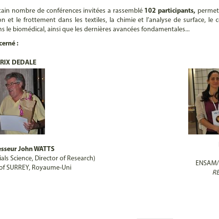
tain nombre de conférences invitées a rassemblé
102 participants,
permett
t le frottement dans les textiles, la chimie et l’analyse de surface, le col
s le biomédical, ainsi que les dernières avancées fondamentales...
cerné :
RIX DEDALE
esseur John WATTS
ials Science, Director of Research)
ENSAM/C
 of SURREY, Royaume-Uni
RE