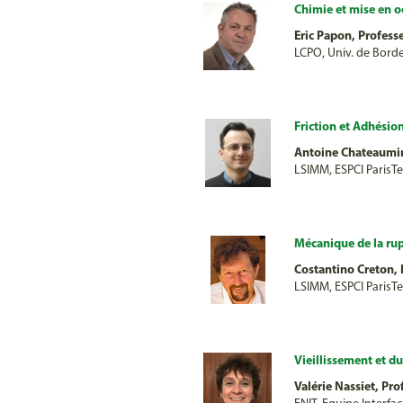
Chimie et mise en o
Eric Papon, Profess
LCPO, Univ. de Bord
Friction et Adhésio
Antoine Chateaumin
LSIMM, ESPCI ParisTe
Mécanique de la ru
Costantino Creton,
LSIMM, ESPCI ParisTe
Vieillissement et du
Valérie Nassiet, Pro