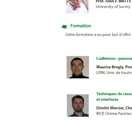
Prof. John F. WATTS
University of Surrey
Formation
Cette formation a eu pour but d'offri
L'adhésion : panora
Maurice Brogly, Pro
LPIM, Univ. de haut
Techniques de carac
et interfaces
Dimitri Mercier, Ch
IRCP, Chimie Paristec