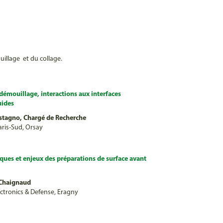
illage et du collage.
émouillage, interactions aux interfaces
uides
estagno, Chargé de Recherche
aris-Sud, Orsay
ues et enjeux des préparations de surface avant
Chaignaud
ctronics & Defense, Eragny