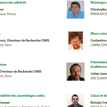
euvre des adhésifs
Rhéologie 
eur
Christophe 
eaux, Pessac
IPREM-EPCP,
n
Micro-méca
ois, Directeur de Recherche CNRS
Costantino
ch, Paris
LSIMM, ESPC
Présentatio
pture
d'adhérence
 Directeur de Recherche CNRS
Julien Jum
ch, Paris
I2M, DuMAS,
rabilité des assemblages collés
Calcul et 
fesseur
Romain Cre