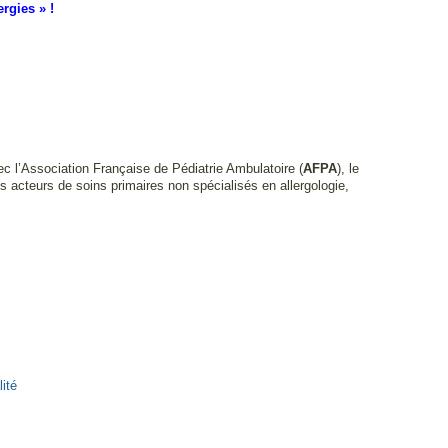
rgies » !
vec l’Association Française de Pédiatrie Ambulatoire (
AFPA
), le
 acteurs de soins primaires non spécialisés en allergologie,
lité