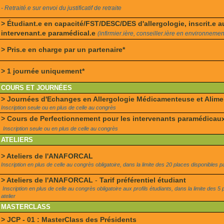
- Retraité.e sur envoi du justificatif de retraite
> Étudiant.e en capacité/FST/DESC/DES d'allergologie, inscrit.e
intervenant.e paramédical.e
(infirmier.ière, conseiller.ière en environnement
> Pris.e en charge par un partenaire*
> 1 journée uniquement*
COURS ET JOURNÉES
> Journées d'Echanges en Allergologie Médicamenteuse et Alime
Inscription seule ou en plus de celle au congrès
> Cours de Perfectionnement pour les intervenants paramédicau
Inscription seule ou en plus de celle au congrès
ATELIERS
> Ateliers de l'ANAFORCAL
Inscription en plus de celle au congrès obligatoire, dans la limite des 20 places disponibles pa
> Ateliers de l'ANAFORCAL
-
Tarif préférentiel étudiant
Inscription en plus de celle au congrès obligatoire aux profils étudiants, dans la limite des 5
atelier
MASTERCLASS
> JCP - 01 : MasterClass des Présidents