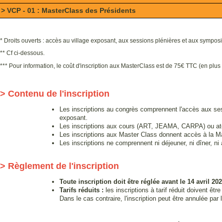
> VCP - 01 : MasterClass des Présidents
*
Droits ouverts : accès au village exposant, aux sessions plénières et aux sympos
** Cf ci-dessous.
*** Pour information, le coût d'inscription aux MasterClass est de 75
€ TTC (en plus 
> Contenu de l'inscription
Les inscriptions au congrès comprennent l'accès aux ses
exposant.
Les inscriptions aux cours (ART, JEAMA, CARPA) ou atel
Les inscriptions aux Master Class donnent accès à la M
Les inscriptions ne comprennent ni déjeuner, ni dîner, 
> Règlement de l'inscription
Toute inscription doit être réglée avant le 14 avril 202
Tarifs réduits :
les inscriptions à tarif réduit doivent être
Dans le cas contraire, l'inscription peut être annulée par