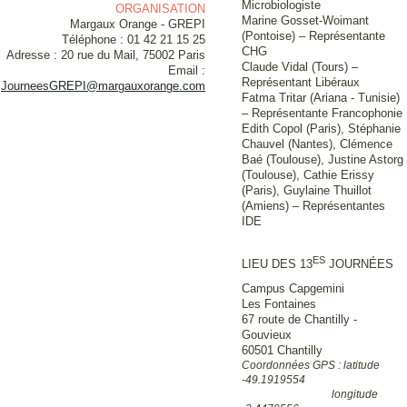
Microbiologiste
ORGANISATION
Marine Gosset-Woimant
Margaux Orange - GREPI
(Pontoise) – Représentante
Téléphone : 01 42 21 15 25
CHG
Adresse : 20 rue du Mail, 75002 Paris
Claude Vidal (Tours) –
Email :
Représentant Libéraux
JourneesGREPI@margauxorange.com
Fatma Tritar (Ariana - Tunisie)
– Représentante Francophonie
Edith Copol (Paris), Stéphanie
Chauvel (Nantes), Clémence
Baé (Toulouse), Justine Astorg
(Toulouse), Cathie Erissy
(Paris), Guylaine Thuillot
(Amiens) – Représentantes
IDE
ES
LIEU DES 13
JOURNÉES
Campus Capgemini
Les Fontaines
67 route de Chantilly -
Gouvieux
60501 Chantilly
Coordonnées GPS : latitude
-49.1919554
longitude