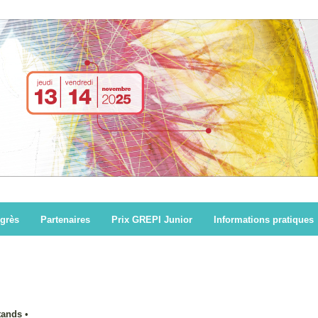
grès
Partenaires
Prix GREPI Junior
Informations pratiques
tands
•